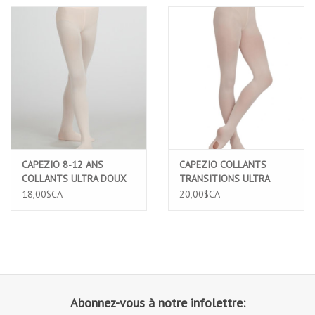
CAPEZIO 8-12 ANS
CAPEZIO COLLANTS
COLLANTS ULTRA DOUX
TRANSITIONS ULTRA
CEINTURE ELASTIQUE
DOUX TAILLE
18,00$CA
20,00$CA
CONFORT PIED COMPLET
CONFORTABLE (1916)
ROSE PALE (1915C)
Abonnez-vous à notre infolettre: