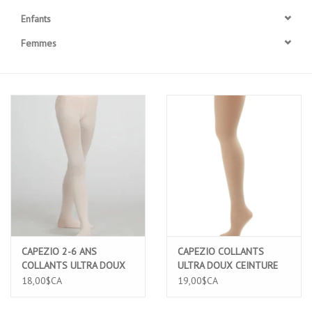
Enfants
Accessoires
Femmes
SPÉCIAUX- VENTE FINALE
PARTENARIAT
FAIT AU QUEBEC
Marques
Gift Card
CAPEZIO 2-6 ANS
CAPEZIO COLLANTS
COLLANTS ULTRA DOUX
ULTRA DOUX CEINTURE
CEINTURE ELASTIQUE
ELASTIQUE CONFORT
18,00$CA
19,00$CA
CONFORT PIED COMPLET
PIED COMPLET (1915)
ROSE PALE (1915X)