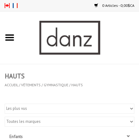
0 Articles - 0,00$CA
Accueil
NOUVEAUTÉS
VÊTEMENTS
HAUTS
COLLANTS
ACCUEIL
/
VÊTEMENTS
/
GYMNASTIQUE
/
HAUTS
SOULIERS
HOMMES
ENFANTS
Enfants