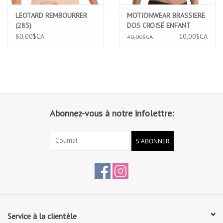
LEOTARD REMBOURRER
MOTIONWEAR BRASSIERE
(285)
DOS CROISÉ ENFANT
(3034)
80,00$CA
10,00$CA
40,00$CA
Abonnez-vous à notre infolettre:
S'ABONNER
Service à la clientèle