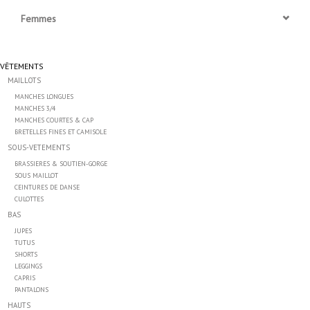
Femmes
Accessoires
VÊTEMENTS
SPÉCIAUX- VENTE FINALE
MAILLOTS
MANCHES LONGUES
PARTENARIAT
MANCHES 3/4
MANCHES COURTES & CAP
BRETELLES FINES ET CAMISOLE
FAIT AU QUEBEC
SOUS-VETEMENTS
BRASSIERES & SOUTIEN-GORGE
SOUS MAILLOT
Marques
CEINTURES DE DANSE
CULOTTES
BAS
Gift Card
JUPES
TUTUS
SHORTS
LEGGINGS
CAPRIS
PANTALONS
HAUTS