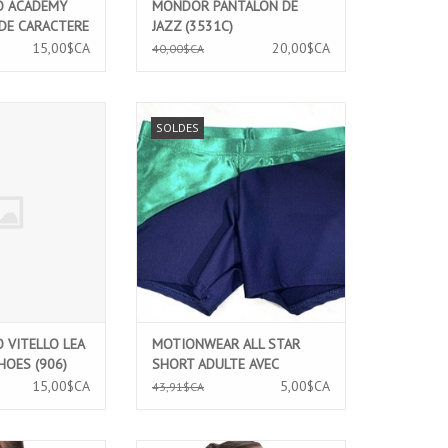
O ACADEMY
MONDOR PANTALON DE
DE CARACTERE
JAZZ (3531C)
15,00$CA
20,00$CA
40,00$CA
O VITELLO LEA
MOTIONWEAR ALL STAR SHORT
SOLDES
SHOES (906)
ADULTE AVEC ENTREJAMBE PLUS
LONG (1357)
AU PANIER
AJOUTER AU PANIER
 VITELLO LEA
MOTIONWEAR ALL STAR
HOES (906)
SHORT ADULTE AVEC
ENTREJAMBE PLUS LONG
15,00$CA
5,00$CA
43,91$CA
(1357)