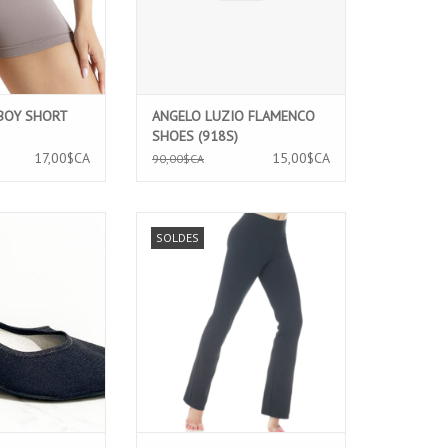
 BOY SHORT
ANGELO LUZIO FLAMENCO
SHOES (918S)
17,00$CA
15,00$CA
90,00$CA
ZIO ACADEMY
MONDOR PANTALON DE JAZZ
SOLDES
CARACTERE (902)
(3531C)
AU PANIER
AJOUTER AU PANIER