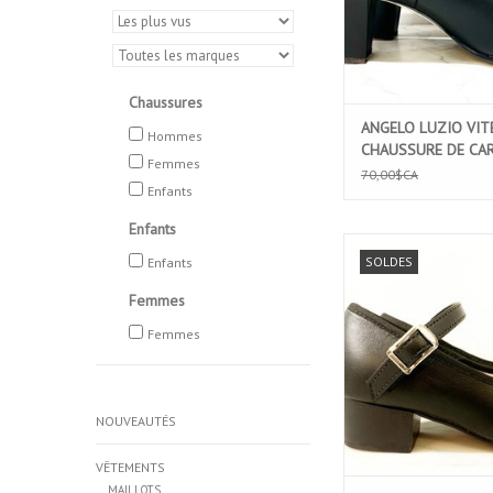
Chaussures
ANGELO LUZIO VIT
Hommes
CHAUSSURE DE CA
Femmes
(907)
70,00$CA
Enfants
Enfants
ANGELO LUZIO CHAU
SOLDES
Enfants
CARACTERE EN CUIR EN
SIZE 12 ENFA
Femmes
AJOUTER AU PA
Femmes
NOUVEAUTÉS
VÊTEMENTS
MAILLOTS