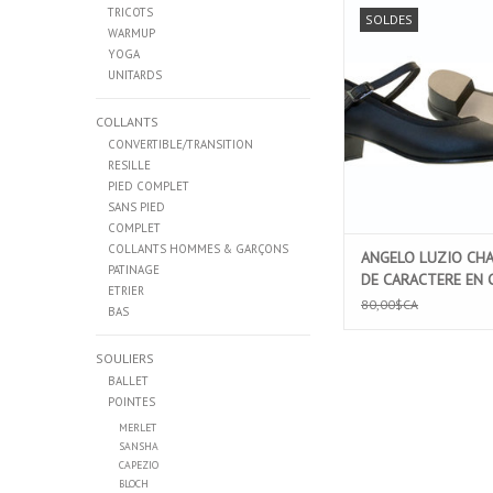
ANGELO LUZIO CHAU
TRICOTS
SOLDES
CARACTERE EN CUIR EN
WARMUP
YOGA
AJOUTER AU PA
UNITARDS
COLLANTS
CONVERTIBLE/TRANSITION
RESILLE
PIED COMPLET
SANS PIED
COMPLET
COLLANTS HOMMES & GARÇONS
ANGELO LUZIO CH
PATINAGE
DE CARACTERE EN 
ETRIER
ENFANT (301C)
80,00$CA
BAS
SOULIERS
BALLET
POINTES
MERLET
SANSHA
CAPEZIO
BLOCH