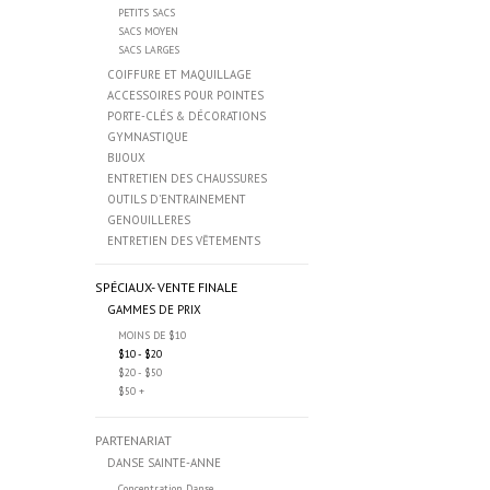
PETITS SACS
SACS MOYEN
SACS LARGES
COIFFURE ET MAQUILLAGE
ACCESSOIRES POUR POINTES
PORTE-CLÉS & DÉCORATIONS
GYMNASTIQUE
BIJOUX
ENTRETIEN DES CHAUSSURES
OUTILS D'ENTRAINEMENT
GENOUILLERES
ENTRETIEN DES VĒTEMENTS
SPÉCIAUX- VENTE FINALE
GAMMES DE PRIX
MOINS DE $10
$10 - $20
$20 - $50
$50 +
PARTENARIAT
DANSE SAINTE-ANNE
Concentration Danse