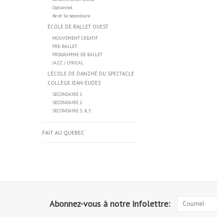
Optionnel
4e et 5e secondaire
ÉCOLE DE BALLET OUEST
MOUVEMENT CREATIF
PRE-BALLET
PROGRAMME DE BALLET
JAZZ / LYRICAL
L’ÉCOLE DE DANZHÉ DU SPECTACLE
COLLÈGE JEAN-EUDES
SECONDAIRE 1
SECONDAIRE 2
SECONDAIRE 3, 4, 5
FAIT AU QUEBEC
Abonnez-vous à notre infolettre: