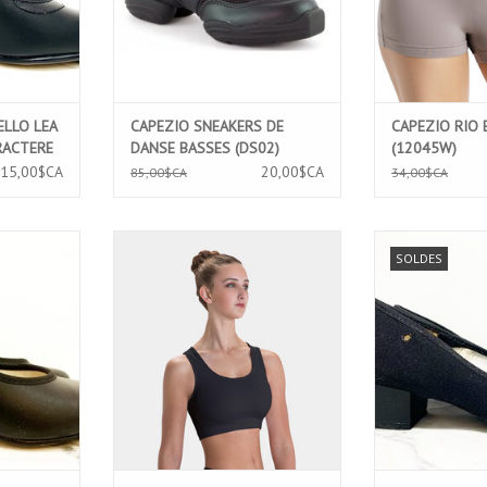
ELLO LEA
CAPEZIO SNEAKERS DE
CAPEZIO RIO
RACTERE
DANSE BASSES (DS02)
(12045W)
15,00$CA
20,00$CA
85,00$CA
34,00$CA
SSURE DE
MOTIONWEAR BRASSIERE A DOS
ANGELO LU
SOLDES
FANT (925)
NAGEUR (3120A)
CHAUSSURES DE 
NT
AJOUTER AU PANIER
AJOUTER 
NIER