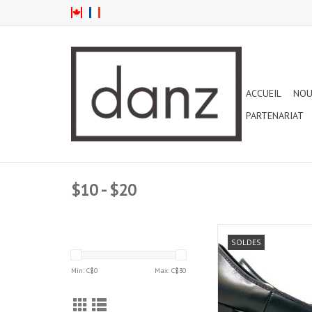
ACCUEIL
NOU
PARTENARIAT
$10 - $20
ANGELO LUZIO VITE
SOLDES
CHAUSSURE DE CARAC
AJOUTER AU PA
Min: C$
0
Max: C$
30