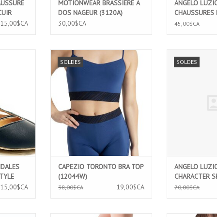
AUSSURE
MOTIONWEAR BRASSIERE A
ANGELO LUZI
CUIR
DOS NAGEUR (3120A)
CHAUSSURES 
 12
(902)
15,00$CA
30,00$CA
45,00$CA
NDALES
CAPEZIO TORONTO BRA TOP
ANGELO LUZI
SOLDES
SOLDES
YLE GREC
(12044W)
CHARACTER 
AJOUTER AU PANIER
AJOUTER 
NIER
NDALES
CAPEZIO TORONTO BRA TOP
ANGELO LUZIO
TYLE
(12044W)
CHARACTER S
15,00$CA
19,00$CA
38,00$CA
70,00$CA