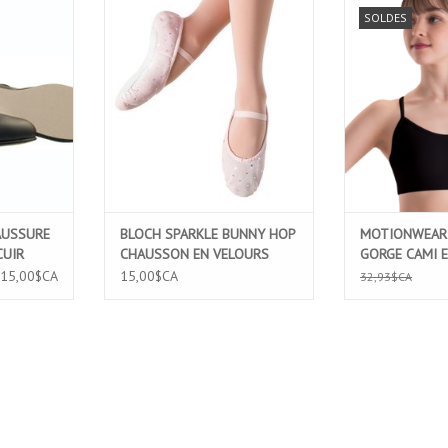
SSURE DE
BLOCH SPARKLE BUNNY HOP
MOTIONWEAR 
SOLDES
FANT (301C)
CHAUSSON EN VELOURS
CAMI ENCOLUR
(SO225GV)
NIER
AJOUTER 
AUSSURE
BLOCH SPARKLE BUNNY HOP
MOTIONWEAR 
CUIR
CHAUSSON EN VELOURS
GORGE CAMI 
(SO225GV)
(3294)
15,00$CA
15,00$CA
32,93$CA