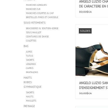
ANGELO LUZIO CH
MANCHES LONGUES
DE CARACTERE EN 
MANCHES 3/4
ENFANT (925) SIZE
80,00$CA
MANCHES COURTES & CAP
ENFANT
BRETELLES FINES ET CAMISOLE
SOUS-VETEMENTS
ANGELO LUZIO SA
BRASSIERES & SOUTIEN-GORGE
SOLDES
D'ENSEIGNEMENT ST
SOUS MAILLOT
(HO9)
CEINTURES DE DANSE
CULOTTES
AJOUTER AU PA
BAS
JUPES
TUTUS
SHORTS
LEGGINGS
CAPRIS
PANTALONS
HAUTS
ROBES
ANGELO LUZIO SA
GYMNASTIQUE
D'ENSEIGNEMENT S
GREC (HO9)
SHORTS
30,00$CA
HAUTS
MAILLOTS
PATINAGE