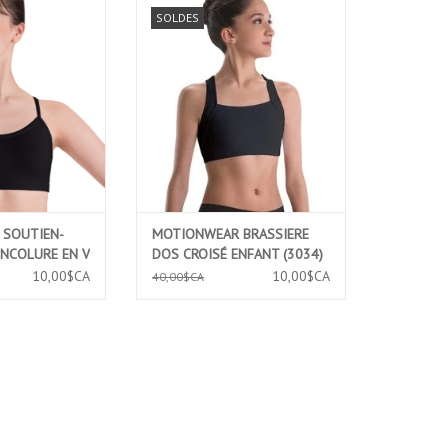
SOUTIEN-GORGE
MOTIONWEAR BRASSIERE DOS
SOLDES
E EN V (3294)
CROISÉ ENFANT (3034)
AU PANIER
AJOUTER AU PANIER
SOUTIEN-
MOTIONWEAR BRASSIERE
ENCOLURE EN V
DOS CROISÉ ENFANT (3034)
10,00$CA
10,00$CA
40,00$CA