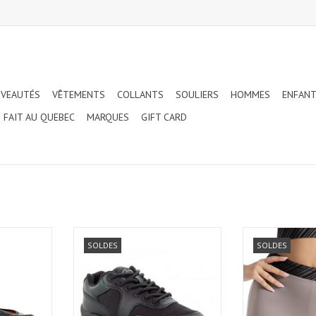
VEAUTÉS
VÊTEMENTS
COLLANTS
SOULIERS
HOMMES
ENFAN
FAIT AU QUEBEC
MARQUES
GIFT CARD
LLO LEA
CAPEZIO SNEAKERS DE DANSE
CAPEZIO RIO BO
SOLDES
SOLDES
TERE (907)
BASSES (DS02)
AJOUTER 
NIER
AJOUTER AU PANIER