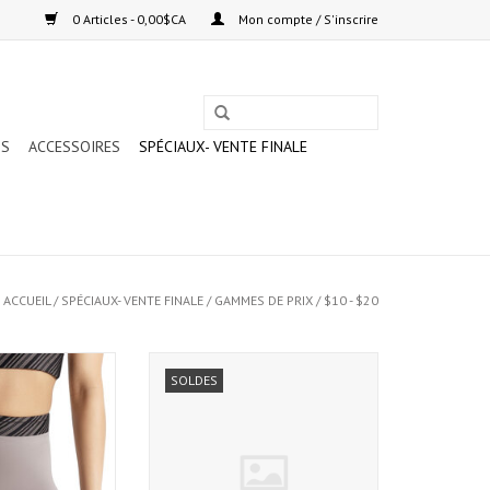
0 Articles - 0,00$CA
Mon compte / S'inscrire
TS
ACCESSOIRES
SPÉCIAUX- VENTE FINALE
ACCUEIL
/
SPÉCIAUX- VENTE FINALE
/
GAMMES DE PRIX
/
$10 - $20
Y SHORT (12045W)
ANGELO LUZIO FLAMENCO SHOES
SOLDES
(918S)
AU PANIER
AJOUTER AU PANIER