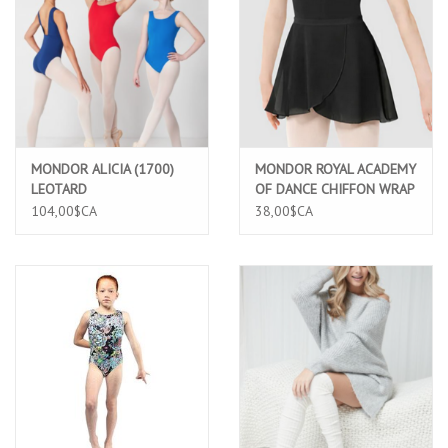
MONDOR ALICIA (1700)
MONDOR ROYAL ACADEMY
LEOTARD
OF DANCE CHIFFON WRAP
SKIRT ADULT (16100)
104,00$CA
38,00$CA