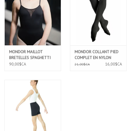
MONDOR MAILLOT
MONDOR COLLANT PIED
BRETELLES SPAGHETTI
COMPLET EN NYLON
ESBQ (3544A)
DURABLE (345A)
90,00$CA
16,00$CA
21,00$CA