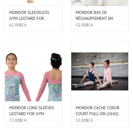
MONDOR SLEEVELESS
MONDOR BAS DE
GYM LEOTARD FOR
RÉCHAUFFEMENT EN
ADULTS (7822A) FLOWER
LAINE MERINO (276)
62,00$CA
52,00$CA
POWER (FP) SMALL
ADULTE
MONDOR LONG SLEEVES
MONDOR CACHE COEUR
LEOTARD FOR GYM
COURT PULL-ON (1642)
(17827)
72,00$CA
52,00$CA