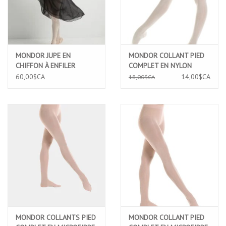
MONDOR JUPE EN
MONDOR COLLANT PIED
CHIFFON À ENFILER
COMPLET EN NYLON
(16106)
DURABLE ROSE BALLERINA
60,00$CA
14,00$CA
18,00$CA
(345C)
MONDOR COLLANTS PIED
MONDOR COLLANT PIED