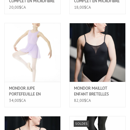
COMPLET EN MICROFIBRE
COMPLET EN MICROFIBRE
ULTRA DOUX ROSE PALE
ULTRA DOUX ROSE PALE
20,00$CA
18,00$CA
(316A)
(316C)
MONDOR JUPE
MONDOR MAILLOT
PORTEFEUILLE EN
ENFANT BRETELLES
MOUSSELINE ENFANT
SPAGUETTI ESBQ (3544C)
34,00$CA
82,00$CA
ROYAL ACADEMY OF
DANCE (16100)
SOLDES