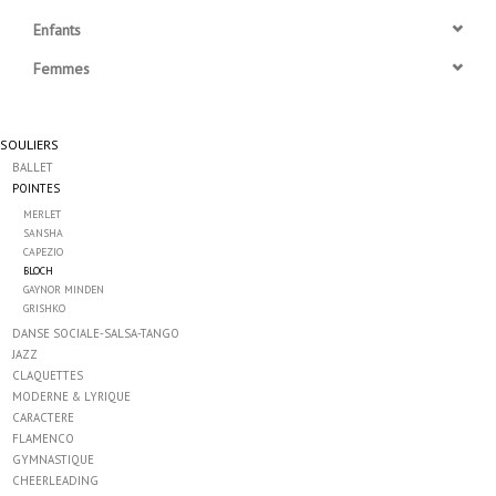
Enfants
Accessoires
Femmes
SPÉCIAUX- VENTE FINALE
SOULIERS
BALLET
PARTENARIAT
POINTES
MERLET
FAIT AU QUEBEC
SANSHA
CAPEZIO
BLOCH
GAYNOR MINDEN
Marques
GRISHKO
DANSE SOCIALE-SALSA-TANGO
Gift Card
JAZZ
CLAQUETTES
MODERNE & LYRIQUE
CARACTERE
FLAMENCO
GYMNASTIQUE
CHEERLEADING