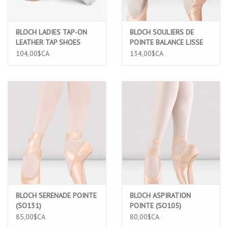
BLOCH LADIES TAP-ON
BLOCH SOULIERS DE
LEATHER TAP SHOES
POINTE BALANCE LISSE
(S0302L) 6.5 TAN
(ES0162L)
104,00$CA
134,00$CA
BLOCH SERENADE POINTE
BLOCH ASPIRATION
(SO131)
POINTE (SO105)
85,00$CA
80,00$CA