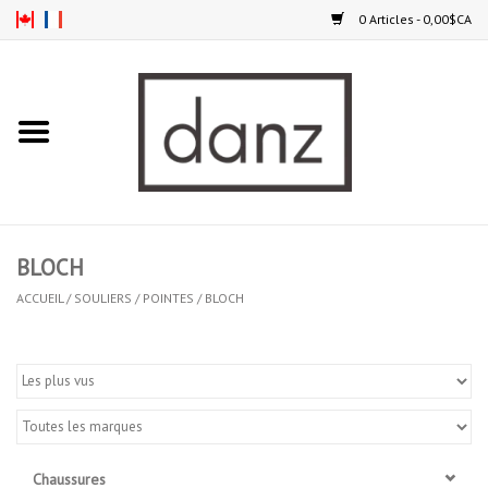
0 Articles - 0,00$CA
Accueil
NOUVEAUTÉS
VÊTEMENTS
BLOCH
COLLANTS
ACCUEIL
/
SOULIERS
/
POINTES
/
BLOCH
SOULIERS
HOMMES
ENFANTS
Chaussures