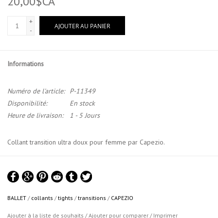
20,00$CA
+
AJOUTER AU PANIER
-
Informations
Numéro de l'article:
P-11349
Disponibilité:
En stock
Heure de livraison:
1 - 5 Jours
Collant transition ultra doux pour femme par Capezio.
Les collants Ultra Soft offrent une bande supérieure large, sans
élastique, douce et tricotée.
Les pincements, les renflements et les
lignes dures et visibles sous votre justaucorps appartiennent au
BALLET
/
collants
/
tights
/
transitions
/
CAPEZIO
passé.
Ajouter à la liste de souhaits
/
Ajouter pour comparer
/
Imprimer