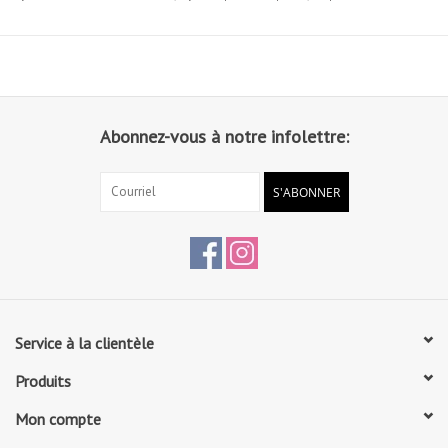
L'ouverture de transition permet d'être porté comme un pied plein ou
sans pied.
Matériau: 86% nylon Tactel®, 14% élasthanne
Charte de Couleurs Capezio
Abonnez-vous à notre infolettre:
Charte de Grandeurs Collants Ultrasoft Capezio
S'ABONNER
Service à la clientèle
Produits
Mon compte