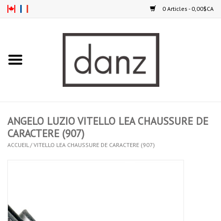
0 Articles - 0,00$CA
Accueil
NOUVEAUTÉS
VÊTEMENTS
ANGELO LUZIO VITELLO LEA CHAUSSURE DE
COLLANTS
CARACTERE (907)
ACCUEIL
/
VITELLO LEA CHAUSSURE DE CARACTERE (907)
SOULIERS
HOMMES
ENFANTS