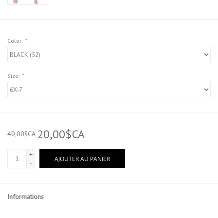
Color:
*
Size:
*
20,00$CA
40,00$CA
+
AJOUTER AU PANIER
-
Informations