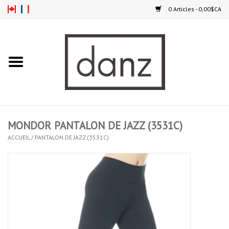
0 Articles - 0,00$CA
Accueil
NOUVEAUTÉS
VÊTEMENTS
MONDOR PANTALON DE JAZZ (3531C)
COLLANTS
ACCUEIL
/
PANTALON DE JAZZ (3531C)
SOULIERS
HOMMES
ENFANTS