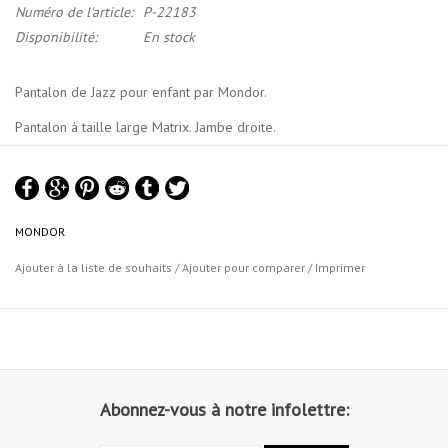
Numéro de l'article:
P-22183
Disponibilité:
En stock
Pantalon de Jazz pour enfant par Mondor.
Pantalon à taille large Matrix.
Jambe droite
.
Matériel: 87% nylon tactel®, 13% lycra® sport élasthanne
MONDOR
Charte de Grandeurs Mondor
Ajouter à la liste de souhaits
/
Ajouter pour comparer
/
Imprimer
Abonnez-vous à notre infolettre: