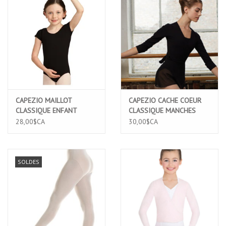
CAPEZIO MAILLOT
CAPEZIO CACHE COEUR
CLASSIQUE ENFANT
CLASSIQUE MANCHES
MANCHES COURTES EN
LONGUES NOIR (CC850C)
28,00$CA
30,00$CA
COTTON NOIR (CC400C)
SOLDES