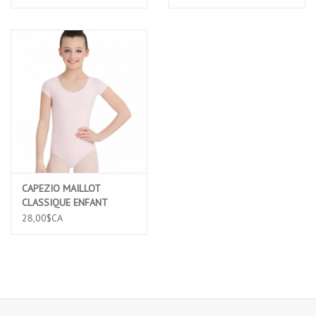
(316C)
LARGES NOIR (CC201C)
CAPEZIO MAILLOT
CLASSIQUE ENFANT
MANCHES COURTES EN
28,00$CA
COTTON ROSE (CC400C)