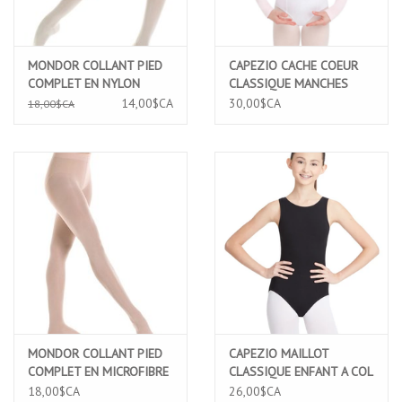
MONDOR COLLANT PIED
CAPEZIO CACHE COEUR
COMPLET EN NYLON
CLASSIQUE MANCHES
DURABLE ROSE BALLERINA
LONGUES ROSE (CC850C)
14,00$CA
30,00$CA
18,00$CA
(345C)
MONDOR COLLANT PIED
CAPEZIO MAILLOT
COMPLET EN MICROFIBRE
CLASSIQUE ENFANT A COL
ULTRA DOUX ROSE PALE
ROND ET BRETELLES
18,00$CA
26,00$CA