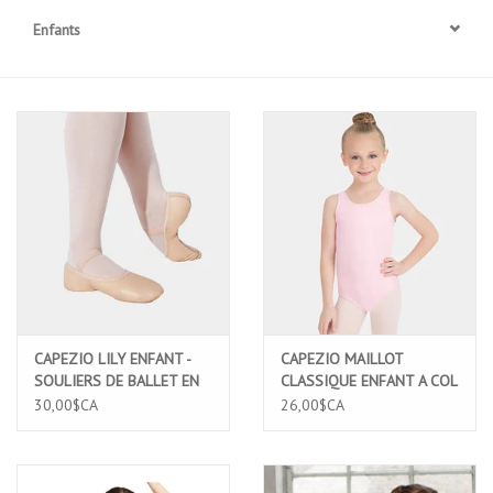
Enfants
Accessoires
SPÉCIAUX- VENTE FINALE
PARTENARIAT
FAIT AU QUEBEC
Marques
Gift Card
CAPEZIO LILY ENFANT -
CAPEZIO MAILLOT
SOULIERS DE BALLET EN
CLASSIQUE ENFANT A COL
CUIR SEMELLE PLEINE
ROND ET BRETELLES
30,00$CA
26,00$CA
(212C)
LARGES ROSE (CC201C)