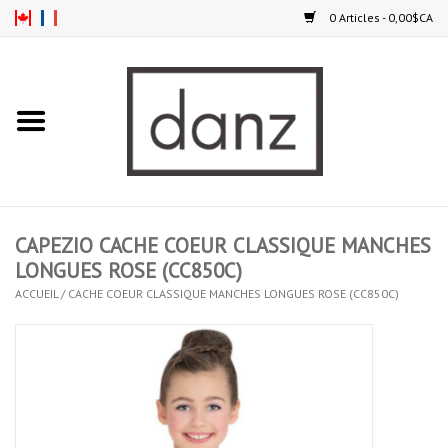
0 Articles - 0,00$CA
Accueil
NOUVEAUTÉS
VÊTEMENTS
CAPEZIO CACHE COEUR CLASSIQUE MANCHES
COLLANTS
LONGUES ROSE (CC850C)
ACCUEIL
/
CACHE COEUR CLASSIQUE MANCHES LONGUES ROSE (CC850C)
SOULIERS
HOMMES
ENFANTS