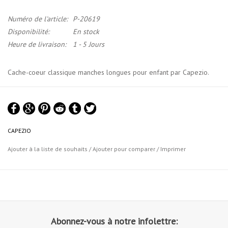
Numéro de l'article:
P-20619
Disponibilité:
En stock
Heure de livraison:
1 - 5 Jours
Cache-coeur classique manches longues pour enfant par Capezio.
Le cache-coeur à manches longues à nouer est excellent pour
s'échauffer. Parfait à porter par-dessus un maillot ou une camisole.
Gardez vos bras et vos épaules au chaud tout en ayant l'air à la
mode en classe!
CAPEZIO
Matériel: 90% coton, 10% lycra spandex
Ajouter à la liste de souhaits
/
Ajouter pour comparer
/
Imprimer
Charte de Grandeurs Capezio
Abonnez-vous à notre infolettre: