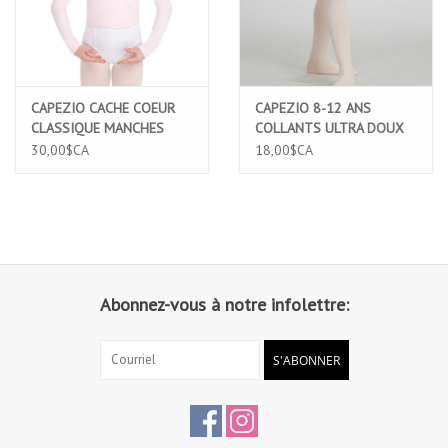
CAPEZIO CACHE COEUR
CAPEZIO 8-12 ANS
CLASSIQUE MANCHES
COLLANTS ULTRA DOUX
LONGUES ROSE (CC850C)
CEINTURE ELASTIQUE
30,00$CA
18,00$CA
CONFORT PIED COMPLET
ROSE PALE (1915C)
Abonnez-vous à notre infolettre:
S'ABONNER