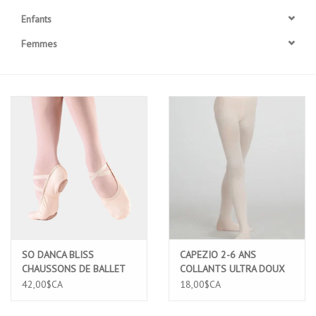
Enfants
Accessoires
Femmes
SPÉCIAUX- VENTE FINALE
PARTENARIAT
FAIT AU QUEBEC
Marques
Gift Card
SO DANCA BLISS
CAPEZIO 2-6 ANS
CHAUSSONS DE BALLET
COLLANTS ULTRA DOUX
ENFANT EN TOILE
CEINTURE ELASTIQUE
42,00$CA
18,00$CA
ENTIEREMENT ELASTIQUE
CONFORT PIED COMPLET
ROSE (SD16C)
ROSE PALE (1915X)