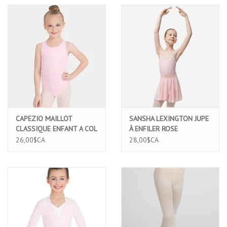
CAPEZIO MAILLOT
SANSHA LEXINGTON JUPE
CLASSIQUE ENFANT A COL
À ENFILER ROSE
ROND ET BRETELLES
(56BA1004)
26,00$CA
28,00$CA
LARGES ROSE (CC201C)