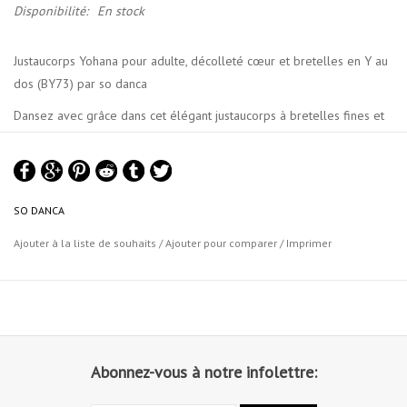
Disponibilité:
En stock
Justaucorps Yohana pour adulte, décolleté cœur et bretelles en Y au
dos (BY73) par so danca
Dansez avec grâce dans cet élégant justaucorps à bretelles fines et
décolleté en V délicat. Sa matière douce en microfibre offre un
drapé sublime et assure le maintien et la couvrance nécessaires aux
danseuses pour des mouvements assurés.
SO DANCA
Ajouter à la liste de souhaits
/
Ajouter pour comparer
/
Imprimer
Abonnez-vous à notre infolettre: