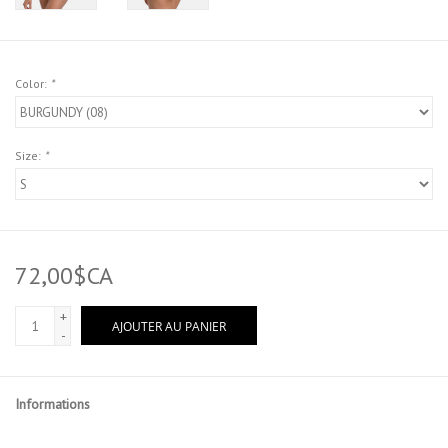
Color:
*
Size:
*
72,00$CA
+
AJOUTER AU PANIER
-
Informations