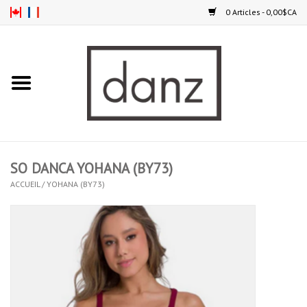
0 Articles - 0,00$CA
Accueil
NOUVEAUTÉS
VÊTEMENTS
SO DANCA YOHANA (BY73)
COLLANTS
ACCUEIL
/
YOHANA (BY73)
SOULIERS
HOMMES
ENFANTS