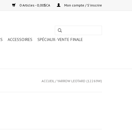
0 Articles - 0,00$CA
Mon compte / S'inscrire
TS
ACCESSOIRES
SPÉCIAUX- VENTE FINALE
ACCUEIL
/
YARROW LEOTARD (12269W)