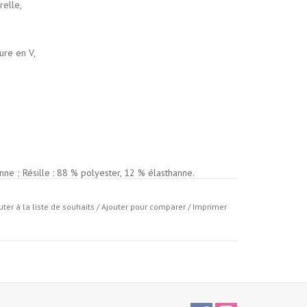
relle,
ure en V,
nne ; Résille : 88 % polyester, 12 % élasthanne.
séchage à l'air libre.
uter à la liste de souhaits
/
Ajouter pour comparer
/
Imprimer