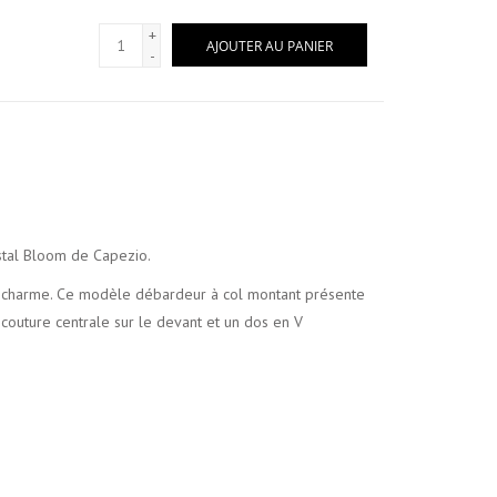
+
AJOUTER AU PANIER
-
stal Bloom de Capezio.
t charme. Ce modèle débardeur à col montant présente
couture centrale sur le devant et un dos en V