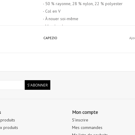
- 50 % rayonne, 28 % nylon, 22 % polyester
- Col en V
- À nouer soi-même
- Manches longues
- Entretien recommandé : Lavage en machine à l'eau f
CAPEZIO
Ajo
S'ABONNER
s
Mon compte
 produits
S'inscrire
 produits
Mes commandes