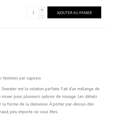
+
AJOUTER AU PANIER
-
ur femmes par capezio
 Sweater est la solution parfaite. Fait d'un mélange de
à nouer pour plusieurs options de nouage. Les détails
r la forme de la danseuse. À porter par-dessus des
chaud, peu importe où vous êtes.