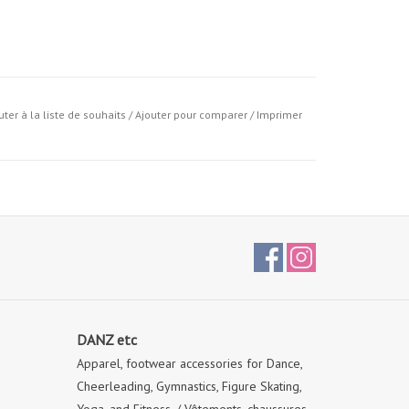
roide, cycle délicat et séchage à l'air libre.
uter à la liste de souhaits
/
Ajouter pour comparer
/
Imprimer
DANZ etc
Apparel, footwear accessories for Dance,
Cheerleading, Gymnastics, Figure Skating,