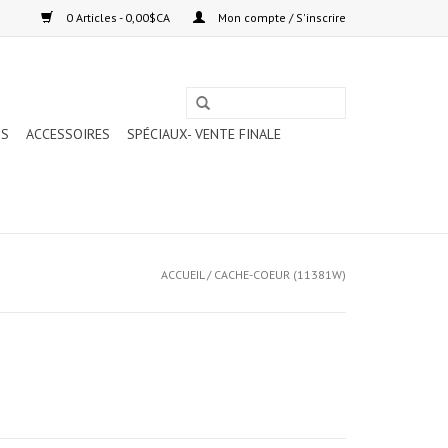
0 Articles - 0,00$CA
Mon compte / S'inscrire
TS
ACCESSOIRES
SPÉCIAUX- VENTE FINALE
ACCUEIL
/
CACHE-COEUR (11381W)