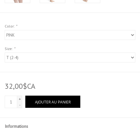
Color:
*
Size:
*
32,00$CA
+
AJOUTER AU PANIER
-
Informations