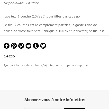
Disponibilité:
En stock
Jupe tutu 3-couche (10728C) pour filles par capezio
Le tutu 3 couches est le complément parfait à la garde-robe de
danse de votre tout-petit. Fabriqué à 100 % en polyester, ce tutu est
à la fois confortable et durable. Doté d'une jupe à trois épaisseurs
qui présente un look ample et volumineux, ce qui la rend parfaite
pour les cours de ballet, les spectacles ou les jeux d'habillage. Avec
un design à enfiler, ce tutu est facile à mettre et à enlever pour votre
CAPEZIO
tout-petit sans aucune aide. La ceinture élastiquée auto-tricotée
Ajouter à la liste de souhaits
/
Ajouter pour comparer
/
Imprimer
assure un ajustement sûr et maintient le tutu en place à chaque
mouvement. Associez-le à leur justaucorps préféré pour montrer leur
propre style unique. Disponible en tailles enfants uniquement.
Caractéristiques du produit:
- 100% Polyester
Abonnez-vous à notre infolettre:
- Jupe tutu à trois niveaux
- À enfiler