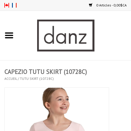
0 Articles - 0,00$CA
Accueil
NOUVEAUTÉS
VÊTEMENTS
CAPEZIO TUTU SKIRT (10728C)
COLLANTS
ACCUEIL
/
TUTU SKIRT (10728C)
SOULIERS
HOMMES
ENFANTS