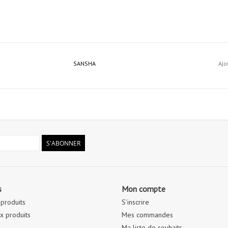
SANSHA
Ajo
S'ABONNER
s
Mon compte
 produits
S'inscrire
 produits
Mes commandes
Ma liste de souhaits