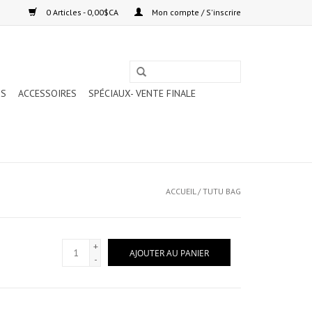
0 Articles - 0,00$CA
Mon compte / S'inscrire
TS
ACCESSOIRES
SPÉCIAUX- VENTE FINALE
ACCUEIL
/
TUTU BAG
+
AJOUTER AU PANIER
-