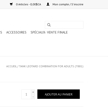
0 Articles - 0,00$CA
Mon compte / S'inscrire
TS
ACCESSOIRES
SPÉCIAUX- VENTE FINALE
ACCUEIL
/
TANK LEOTARD COMBINATION FOR ADULTS (7881)
+
AJOUTER AU PANIER
-