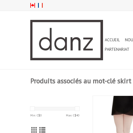
ACCUEIL
NOU
PARTENARIAT
Produits associés au mot-clé skirt
CAPEZIO GEORGET
PORTEFEUILLE NOIR
AJOUTER AU PA
Min: C$
0
Max: C$
40