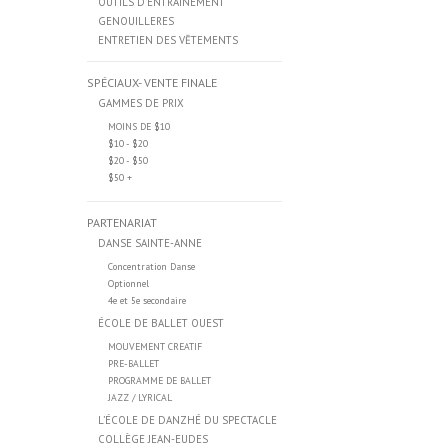
OUTILS D'ENTRAINEMENT
GENOUILLERES
ENTRETIEN DES VĒTEMENTS
SPÉCIAUX- VENTE FINALE
GAMMES DE PRIX
MOINS DE $10
$10 - $20
$20 - $50
$50 +
PARTENARIAT
DANSE SAINTE-ANNE
Concentration Danse
Optionnel
4e et 5e secondaire
ÉCOLE DE BALLET OUEST
MOUVEMENT CREATIF
PRE-BALLET
PROGRAMME DE BALLET
JAZZ / LYRICAL
L’ÉCOLE DE DANZHÉ DU SPECTACLE
COLLÈGE JEAN-EUDES