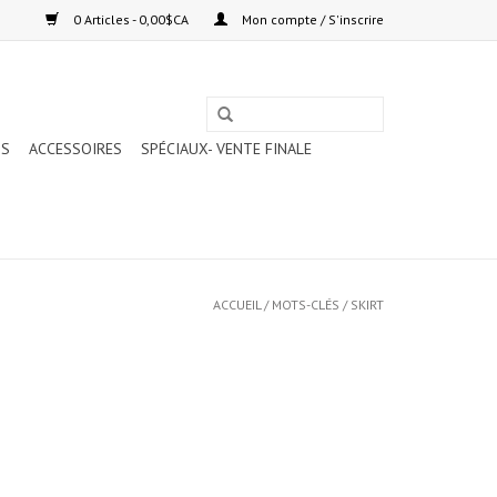
0 Articles - 0,00$CA
Mon compte / S'inscrire
TS
ACCESSOIRES
SPÉCIAUX- VENTE FINALE
ACCUEIL
/
MOTS-CLÉS
/
SKIRT