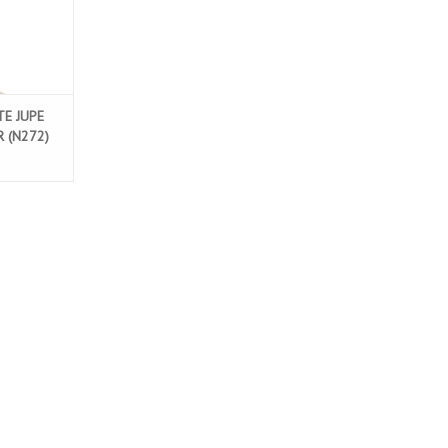
E JUPE
 (N272)