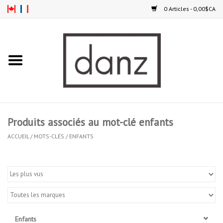
0 Articles - 0,00$CA
Accueil
NOUVEAUTÉS
VÊTEMENTS
Produits associés au mot-clé enfants
COLLANTS
ACCUEIL
/
MOTS-CLÉS
/
ENFANTS
SOULIERS
HOMMES
ENFANTS
Enfants