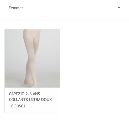
Femmes
Accessoires
SPÉCIAUX- VENTE FINALE
PARTENARIAT
FAIT AU QUEBEC
Marques
Gift Card
CAPEZIO 2-6 ANS
COLLANTS ULTRA DOUX
CEINTURE ELASTIQUE
18,00$CA
CONFORT PIED COMPLET
ROSE PALE (1915X)