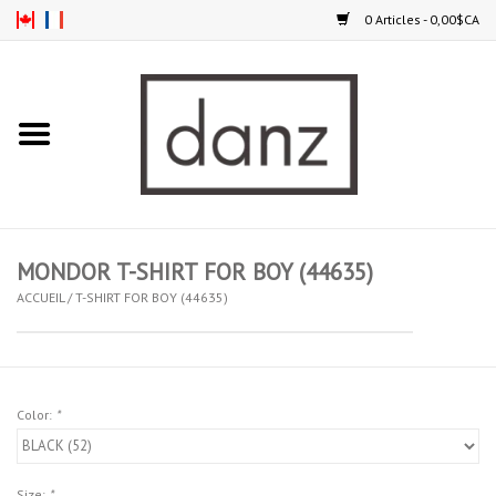
0 Articles - 0,00$CA
Accueil
NOUVEAUTÉS
VÊTEMENTS
MONDOR T-SHIRT FOR BOY (44635)
COLLANTS
ACCUEIL
/
T-SHIRT FOR BOY (44635)
SOULIERS
Color:
*
HOMMES
ENFANTS
Size:
*