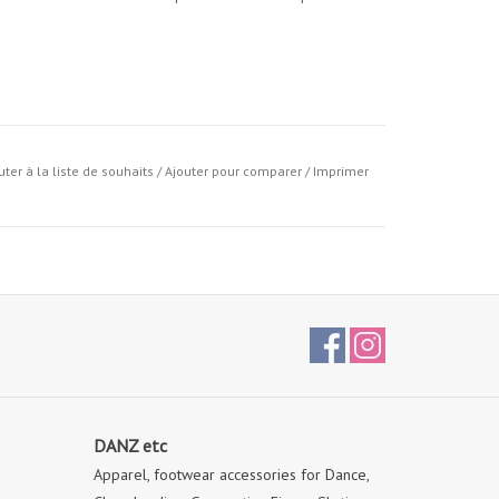
uter à la liste de souhaits
/
Ajouter pour comparer
/
Imprimer
evant, sans soutien-gorge intégré
cycle délicat, séchage à plat
DANZ etc
Apparel, footwear accessories for Dance,