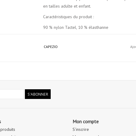
en tailles adulte et enfant.
Caractéristiques du produit :
90 % nylon Tactel, 10 % élasthanne
Coupe de jambes de ballet
CAPEZIO
Ajo
Larges bretelles et décolleté pincé
Coutures princesse
Tous les coloris sont entièrement doublés sur le d
Entretien recommandé : Lavage en machine à froid, 
S'ABONNER
s
Mon compte
 produits
S'inscrire