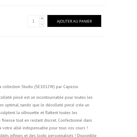
+
AJOUTER AU PANIER
-
la collection Studio (SE1012W) par Capezio
olleté pincé est un incontournable pour toutes les
en optimal, tandis que le décolleté pincé crée un
ulptent la silhouette et flattent toutes les
finesse tout en restant discret. Confectionné dans
a votre allié indispensable pour tous vos cours !
lités infinies et des looks personnalisés ! Disponible