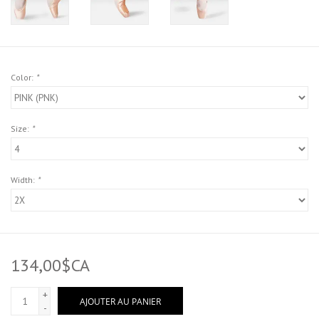
Color:
*
Size:
*
Width:
*
134,00$CA
+
AJOUTER AU PANIER
-