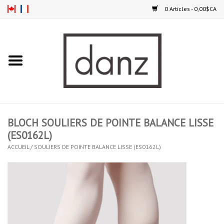
0 Articles - 0,00$CA
Accueil
NOUVEAUTÉS
VÊTEMENTS
BLOCH SOULIERS DE POINTE BALANCE LISSE
COLLANTS
(ES0162L)
ACCUEIL
/
SOULIERS DE POINTE BALANCE LISSE (ES0162L)
SOULIERS
HOMMES
ENFANTS