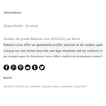
Informations
Disponibilité:
En stock
Souliers de pointe Balance Lisse (ES0162L) par Bloch
Balance Lisse offre un ajustement profilé, sécurisé et de soutien, quelle 
Conçue sur une forme incurvée, une tige moyenne suit les contours natur
en contact avec la chaussure, pour offrir confort et protection contre les
Plateforme très large, effilée à l'intérieur, qui permet aux
danseurs de se sentir comme s'ils pouvaient rester sur pointes toute
BLOCH
la journée
La forme incurvée suit les contours naturels du pied
Ajouter à la liste de souhaits
/
Ajouter pour comparer
/
Imprimer
Le talon profilé a été savamment sculpté pour réduire le volume
; obtenir une ligne belle et homogène à chaque fois
Le satin renforcé reste lisse et résistant grâce à un travail de