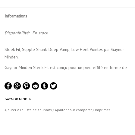
Informations
Disponibilité:
En stock
Sleek Fit, Supple Shank, Deep Vamp, Low Heel Pointes par Gaynor
Minden.
Gaynor Minden Sleek Fit est conçu pour un pied effilé en forme de
«V»: Sleek a un métatarsien mince et un milieu du pied et un talon
vraiment étroits.
Rubans et élastiques vendus séparément.
GAYNOR MINDEN
Ajouter à la liste de souhaits
/
Ajouter pour comparer
/
Imprimer