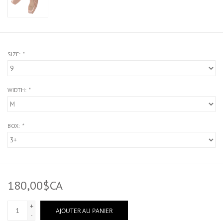
SIZE:
*
WIDTH:
*
BOX:
*
180,00$CA
+
AJOUTER AU PANIER
-