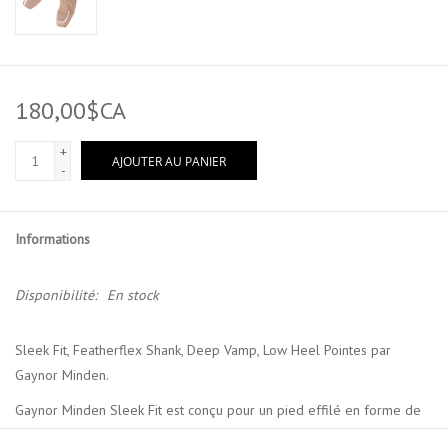
180,00$CA
+
AJOUTER AU PANIER
-
Informations
Disponibilité:
En stock
Sleek Fit, Featherflex Shank, Deep Vamp, Low Heel Pointes par
Gaynor Minden.
Gaynor Minden Sleek Fit est conçu pour un pied effilé en forme de
«V»: Sleek a un métatarsien mince et un milieu du pied et un talon