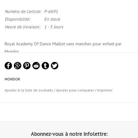
Numéro de l'article:
P-6691
Disponibilité:
En stock
Heure de livraison:
1 - 5 Jours
Royal Academy Of Dance Maillot sans manches pour enfant par
Mondor.
Ce maillot sans manches est approuvé par la Royal Academy of
Dance (RAD). Le body présente une encolure ronde. Il est
entièrement doublé de polyester et comprend une ceinture assortie.
MONDOR
Il comporte également un gousset Sorbtek®. Pratique avec un
Ajouter à la liste de souhaits
/
Ajouter pour comparer
/
Imprimer
confort exceptionnel.
Matériel: 58% coton, 34% tactel, 8% élasthanne
Charte de Grandeurs Mondor
Abonnez-vous à notre infolettre: