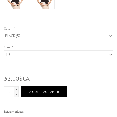
Color:
*
Size:
*
32,00$CA
+
AJOUTER AU PANIER
-
Informations