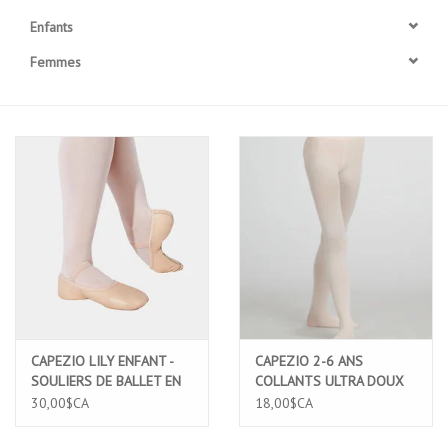
Enfants
Accessoires
Femmes
SPÉCIAUX- VENTE FINALE
PARTENARIAT
FAIT AU QUEBEC
Marques
Gift Card
CAPEZIO LILY ENFANT -
CAPEZIO 2-6 ANS
SOULIERS DE BALLET EN
COLLANTS ULTRA DOUX
CUIR SEMELLE PLEINE
CEINTURE ELASTIQUE
30,00$CA
18,00$CA
(212C)
CONFORT PIED COMPLET
ROSE PALE (1915X)