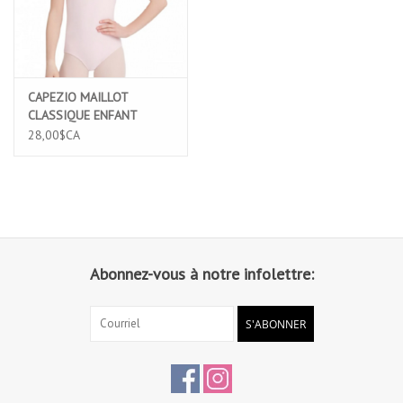
CAPEZIO MAILLOT
CLASSIQUE ENFANT
MANCHES COURTES EN
28,00$CA
COTTON ROSE (CC400C)
Abonnez-vous à notre infolettre:
S'ABONNER