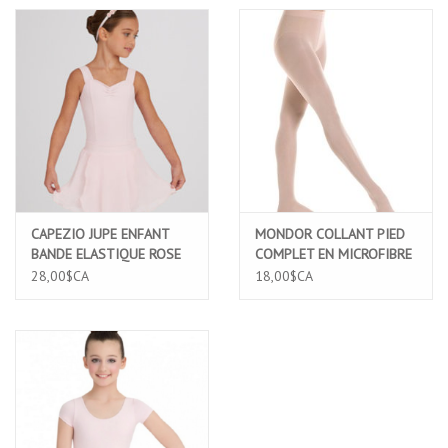
CAPEZIO JUPE ENFANT
MONDOR COLLANT PIED
BANDE ELASTIQUE ROSE
COMPLET EN MICROFIBRE
(TC0011C)
ULTRA DOUX ROSE PALE
28,00$CA
18,00$CA
(316C)