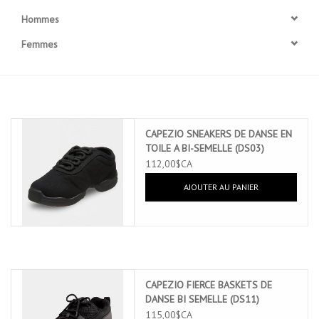
Hommes
Accessoires
Femmes
SPÉCIAUX- VENTE FINALE
PARTENARIAT
CAPEZIO SNEAKERS DE DANSE EN
TOILE A BI-SEMELLE (DS03)
FAIT AU QUEBEC
112,00$CA
AJOUTER AU PANIER
Marques
Gift Card
CAPEZIO FIERCE BASKETS DE
DANSE BI SEMELLE (DS11)
115,00$CA