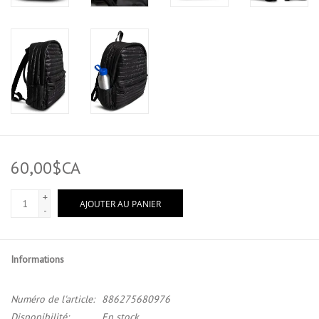
60,00$CA
+
AJOUTER AU PANIER
-
Informations
Numéro de l'article:
886275680976
Disponibilité:
En stock