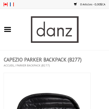
0 Articles - 0,00$CA
Accueil
NOUVEAUTÉS
VÊTEMENTS
CAPEZIO PARKER BACKPACK (B277)
COLLANTS
ACCUEIL
/
PARKER BACKPACK (B277)
SOULIERS
HOMMES
ENFANTS