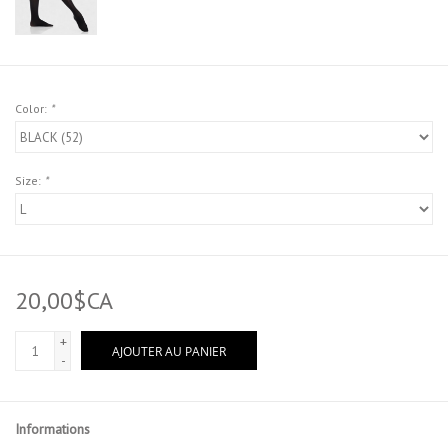
Color:
*
Size:
*
20,00$CA
+
AJOUTER AU PANIER
-
Informations