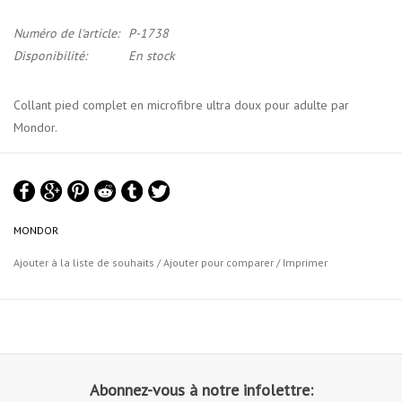
Numéro de l'article:
P-1738
Disponibilité:
En stock
Collant pied complet en microfibre ultra doux pour adulte par
Mondor.
Ce collant offre un confort, un ajustement et des performances de
maintien exceptionnels. Il dispose d'une ceinture tricotée super
extensible en Lycra Soft®.
MONDOR
Matériel: 85% nylon, 15% élasthanne
Ajouter à la liste de souhaits
/
Ajouter pour comparer
/
Imprimer
Charte de Grandeurs Collants Mondor
Abonnez-vous à notre infolettre: