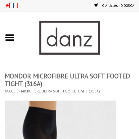
0 Articles - 0,00$CA
Accueil
NOUVEAUTÉS
VÊTEMENTS
MONDOR MICROFIBRE ULTRA SOFT FOOTED
COLLANTS
TIGHT (316A)
ACCUEIL
/
MICROFIBRE ULTRA SOFT FOOTED TIGHT (316A)
SOULIERS
HOMMES
ENFANTS