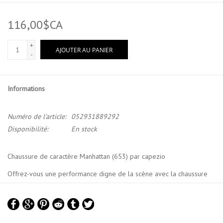
116,00$CA
+
AJOUTER AU PANIER
-
Informations
Numéro de l'article:
052931889292
Disponibilité:
En stock
Chaussure de caractère Manhattan (653) par capezio
Offrez-vous une performance digne de la scène avec la chaussure
de caractère Manhattan. Son talon antidérapant et son renfort en cuir
offrent un meilleur équilibre et une plus grande zone de frappe. Sa
doublure en microfibre douce et sa semelle intérieure matelassée