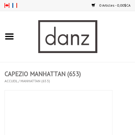
0 Articles - 0,00$CA
Accueil
NOUVEAUTÉS
VÊTEMENTS
CAPEZIO MANHATTAN (653)
COLLANTS
ACCUEIL
/
MANHATTAN (653)
SOULIERS
HOMMES
ENFANTS