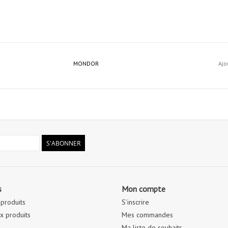
MONDOR
Ajo
S'ABONNER
s
Mon compte
 produits
S'inscrire
 produits
Mes commandes
Ma liste de souhaits