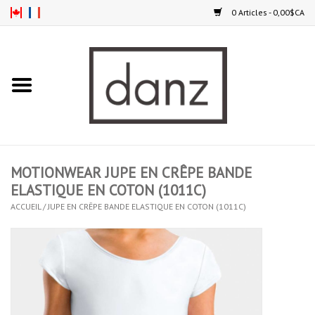
0 Articles - 0,00$CA
Accueil
NOUVEAUTÉS
VÊTEMENTS
MOTIONWEAR JUPE EN CRÊPE BANDE
COLLANTS
ELASTIQUE EN COTON (1011C)
ACCUEIL
/
JUPE EN CRÊPE BANDE ELASTIQUE EN COTON (1011C)
SOULIERS
HOMMES
ENFANTS