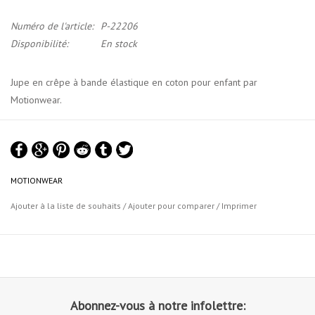
Numéro de l'article:
P-22206
Disponibilité:
En stock
Jupe en crêpe à bande élastique en coton pour enfant par
Motionwear.
Ajoutez un style saisissant à n'importe quel maillot de danse avec
cette charmante jupe portefeuille à enfiler. Ce vêtement de danse
est construit à partir d'un cercle complet de tissu. Il est fait de tissu
crêpe doux et semi-transparent.
MOTIONWEAR
Charte de Grandeurs Motionwear
Ajouter à la liste de souhaits
/
Ajouter pour comparer
/
Imprimer
Abonnez-vous à notre infolettre: