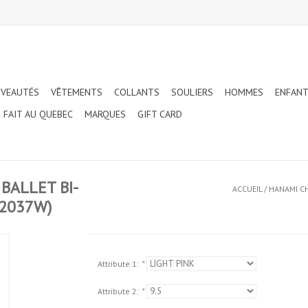
VEAUTÉS
VÊTEMENTS
COLLANTS
SOULIERS
HOMMES
ENFAN
FAIT AU QUEBEC
MARQUES
GIFT CARD
BALLET BI-
ACCUEIL
/
HANAMI CH
(2037W)
Attribute 1:
*
Attribute 2:
*