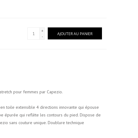
+
AJOUTER AU PANIER
-
stretch pour femmes par Capezio.
en toile extensible 4 directions innovante qui épouse
 épurée qui reflète les contours du pied.
Dispose de
ezio sans couture unique.
Doublure technique