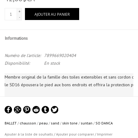
+
AJOUTER AU PANIER
-
Informations
Numéro de l'article:
7899669020404
Disponibilité:
En stock
Membre original de la famille des toiles extensibles et sans cordon de 
le SD16 épousera le pied aux bons endroits et offrira la protection parfa
BALLET
/
chausson
/
peau
/
sand
/
skin tone
/
suntan
/
SO DANCA
Couleur disponible: SAND
Ajouter à la liste de souhaits
/
Ajouter pour comparer
/
Imprimer