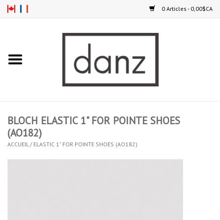
0 Articles - 0,00$CA
Accueil
NOUVEAUTÉS
VÊTEMENTS
BLOCH ELASTIC 1" FOR POINTE SHOES
COLLANTS
(AO182)
ACCUEIL
/
ELASTIC 1" FOR POINTE SHOES (AO182)
SOULIERS
HOMMES
ENFANTS