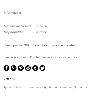
Informations
Numéro de l'article:
P-23620
Disponibilité:
En stock
Dreampointe 2007 Pré-archée pointes par Grishko.
Similaire à Dream Pointe mais avec tige pré-archée.
Durée de vie plus de 3 fois plus longue que les styles classiques
grâce à des matériaux de semelle intérieure à la pointe de la
GRISHKO
technologie sans produits chimiques. Sans pâte et l'utilisation de
matériaux thermoformables contribuent à rendre la semelle
Ajouter à la liste de souhaits
/
Ajouter pour comparer
/
Imprimer
intérieure très légère. La boîte en matériaux naturels absorbe
l'humidité et est ajustable à n'importe quelle voûte plantaire. La
semelle intérieure est assemblée à la main et avec soin pour tout