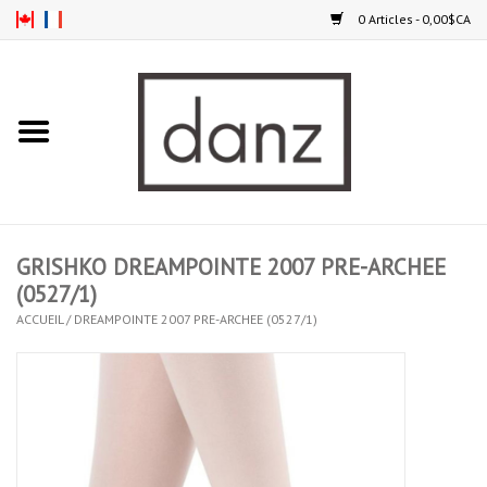
0 Articles - 0,00$CA
Accueil
NOUVEAUTÉS
VÊTEMENTS
GRISHKO DREAMPOINTE 2007 PRE-ARCHEE
COLLANTS
(0527/1)
ACCUEIL
/
DREAMPOINTE 2007 PRE-ARCHEE (0527/1)
SOULIERS
HOMMES
ENFANTS