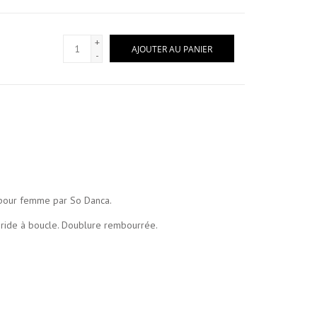
+
AJOUTER AU PANIER
-
" pour femme par So Danca.
bride à boucle. Doublure rembourrée.