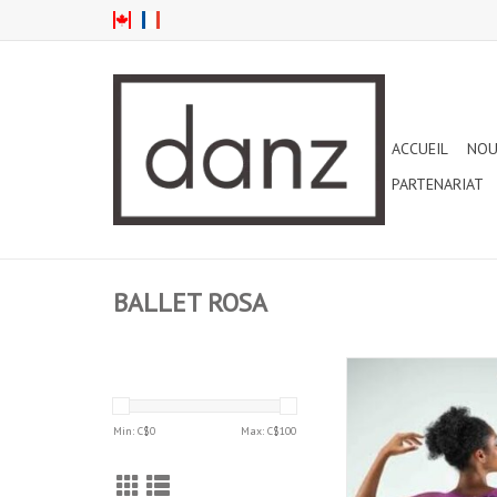
ACCUEIL
NOU
PARTENARIAT
BALLET ROSA
BALLET ROSA M
AJOUTER AU PA
Min: C$
0
Max: C$
100