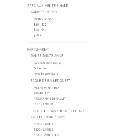
SPÉCIAUX- VENTE FINALE
GAMMES DE PRIX
MOINS DE $10
$10 - $20
$20 - $50
$50 +
PARTENARIAT
DANSE SAINTE-ANNE
Concentration Danse
Optionnel
4e et 5e secondaire
ÉCOLE DE BALLET OUEST
MOUVEMENT CREATIF
PRE-BALLET
PROGRAMME DE BALLET
JAZZ / LYRICAL
L’ÉCOLE DE DANZHÉ DU SPECTACLE
COLLÈGE JEAN-EUDES
SECONDAIRE 1
SECONDAIRE 2
SECONDAIRE 3, 4, 5