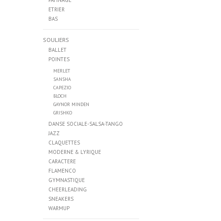
PATINAGE
ETRIER
BAS
SOULIERS
BALLET
POINTES
MERLET
SANSHA
CAPEZIO
BLOCH
GAYNOR MINDEN
GRISHKO
DANSE SOCIALE-SALSA-TANGO
JAZZ
CLAQUETTES
MODERNE & LYRIQUE
CARACTERE
FLAMENCO
GYMNASTIQUE
CHEERLEADING
SNEAKERS
WARMUP