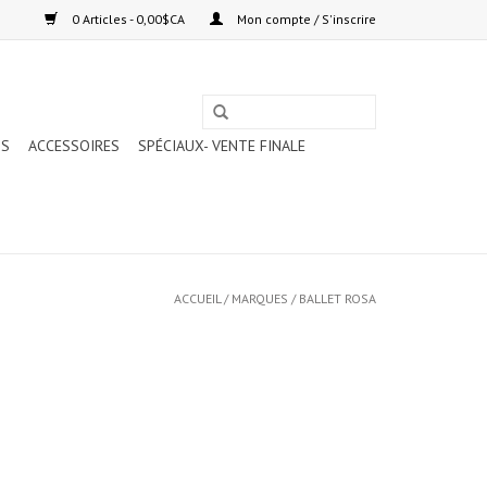
0 Articles - 0,00$CA
Mon compte / S'inscrire
TS
ACCESSOIRES
SPÉCIAUX- VENTE FINALE
ACCUEIL
/
MARQUES
/
BALLET ROSA