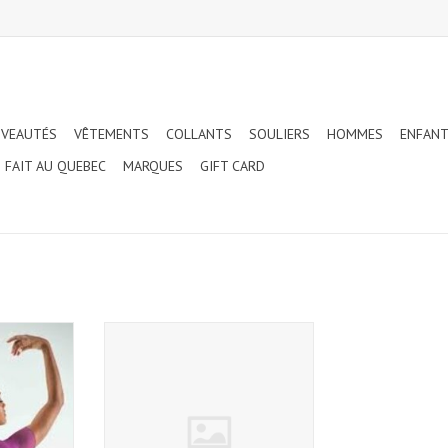
VEAUTÉS
VÊTEMENTS
COLLANTS
SOULIERS
HOMMES
ENFAN
FAIT AU QUEBEC
MARQUES
GIFT CARD
ONIA
BALLET ROSA GABRELLA MESH
SCOOP BACK TANK LEOTARD
NIER
AJOUTER AU PANIER