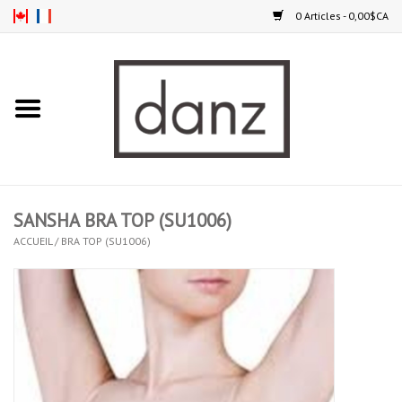
0 Articles - 0,00$CA
Accueil
NOUVEAUTÉS
VÊTEMENTS
SANSHA BRA TOP (SU1006)
COLLANTS
ACCUEIL
/
BRA TOP (SU1006)
SOULIERS
HOMMES
ENFANTS