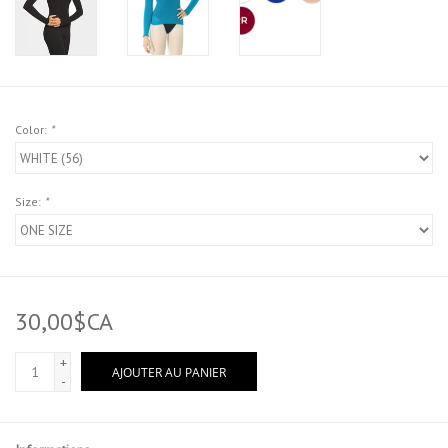
Color:
*
Size:
*
30,00$CA
+
AJOUTER AU PANIER
-