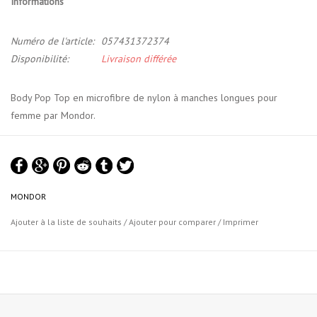
Informations
Numéro de l'article:
057431372374
Disponibilité:
Livraison différée
Body Pop Top en microfibre de nylon à manches longues pour
femme par Mondor.
Le haut de danse à manches longues est fait d'un matériau en
microfibre fin et confortable.
Il présente une douce encolure ronde
basse pour plus de confort et de look.
MONDOR
Matériau: 84% microfibre de nylon, 16% lycra élasthanne
Ajouter à la liste de souhaits
/
Ajouter pour comparer
/
Imprimer