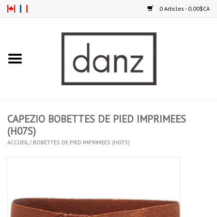
0 Articles - 0,00$CA
Accueil
NOUVEAUTÉS
VÊTEMENTS
CAPEZIO BOBETTES DE PIED IMPRIMEES
COLLANTS
(H07S)
ACCUEIL
/
BOBETTES DE PIED IMPRIMEES (H07S)
SOULIERS
HOMMES
ENFANTS