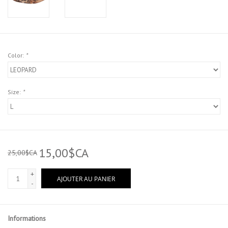
Color:
*
Size:
*
15,00$CA
25,00$CA
+
AJOUTER AU PANIER
-
Informations