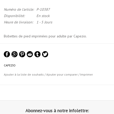
Numéro de l'article:
P-10387
Disponibilité:
En stock
Heure de livraison:
1 - 5 Jours
Bobettes de pied imprimées pour adulte par Capezio.
Doté d'une tige en nylon lycra® spandex extensible dans quatre
directions et respirant.
Les patchs de semelle brevetés exoarmor
duo se déplacent indépendamment.
Les semelles sont solidement
CAPEZIO
cousues avec des coutures à la fois sur le bord et à l'intérieur.
Comporte également un élastique en peluche unilatéral de 5/8" avec
Ajouter à la liste de souhaits
/
Ajouter pour comparer
/
Imprimer
le logo Capezio® qui maintient le footundeez en place.
Abonnez-vous à notre infolettre: