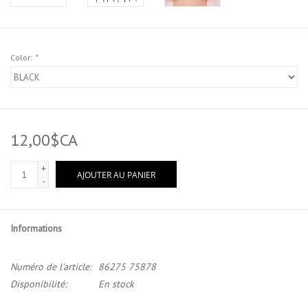
Color:
*
12,00$CA
+
AJOUTER AU PANIER
-
Informations
Numéro de l'article:
86275 75878
Disponibilité:
En stock