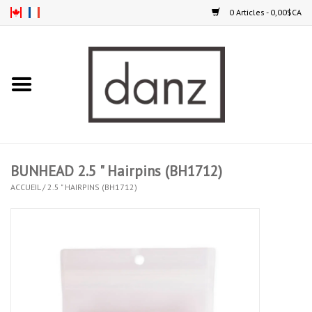
0 Articles - 0,00$CA
Accueil
NOUVEAUTÉS
VÊTEMENTS
BUNHEAD 2.5 " Hairpins (BH1712)
COLLANTS
ACCUEIL
/
2.5 " HAIRPINS (BH1712)
SOULIERS
HOMMES
ENFANTS