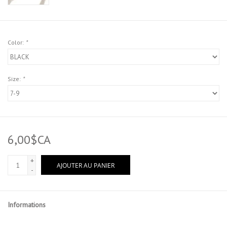
Color:
*
Size:
*
6,00$CA
+
AJOUTER AU PANIER
-
Informations